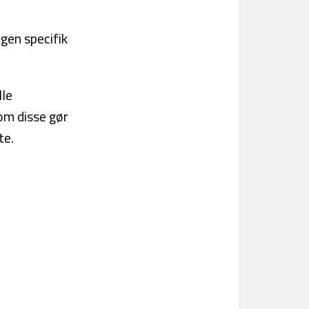
gen specifik
lle
om disse gør
te.