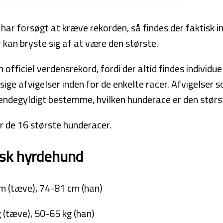
r forsøgt at kræve rekorden, så findes der faktisk in
 kan bryste sig af at være den største.
 officiel verdensrekord, fordi der altid findes individue
ge afvigelser inden for de enkelte racer. Afvigelser s
 endegyldigt bestemme, hvilken hunderace er den størs
r de 16 største hunderacer.
sk hyrdehund
m (tæve), 74-81 cm (han)
 (tæve), 50-65 kg (han)