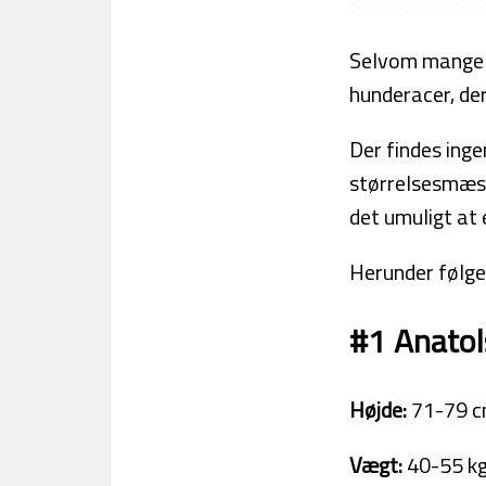
Selvom mange ha
hunderacer, der
Der findes ingen
størrelsesmæssi
det umuligt at
Herunder følge
#1 Anatol
Højde:
71-79 c
Vægt:
40-55 kg