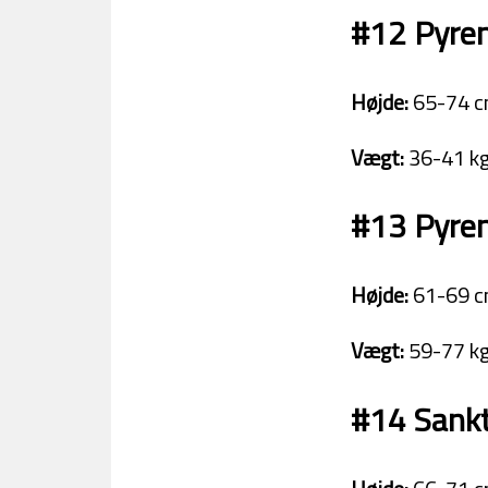
#12 Pyre
Højde:
65-74 c
Vægt:
36-41 kg
#13 Pyren
Højde:
61-69 c
Vægt:
59-77 kg
#14 Sank