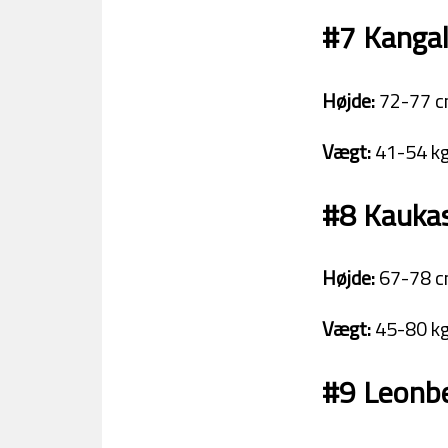
#7 Kanga
Højde:
72-77 c
Vægt:
41-54 kg
#8 Kaukas
Højde:
67-78 c
Vægt:
45-80 kg
#9 Leonb