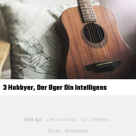
3 Hobbyer, Der Øger Din Intelligens
POM ApS
- CVR: 40715460 - TLF: 71995054 -
Om os
-
Annoncering