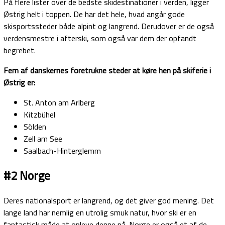
På flere lister over de bedste skidestinationer i verden, ligger
Østrig helt i toppen. De har det hele, hvad angår gode
skisportssteder både alpint og langrend. Derudover er de også
verdensmestre i afterski, som også var dem der opfandt
begrebet.
Fem af danskernes foretrukne steder at køre hen på skiferie i
Østrig er:
St. Anton am Arlberg
Kitzbühel
Sölden
Zell am See
Saalbach-Hinterglemm
#2 Norge
Deres nationalsport er langrend, og det giver god mening. Det
lange land har nemlig en utrolig smuk natur, hvor ski er en
fantastisk måde at opleve denne på. Norge er også et af de