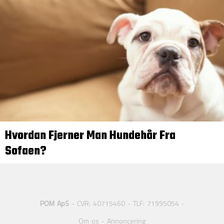
Hvordan Fjerner Man Hundehår Fra
Sofaen?
POM ApS
- CVR: 40715460 - TLF: 71995054 -
Om os
-
Annoncering