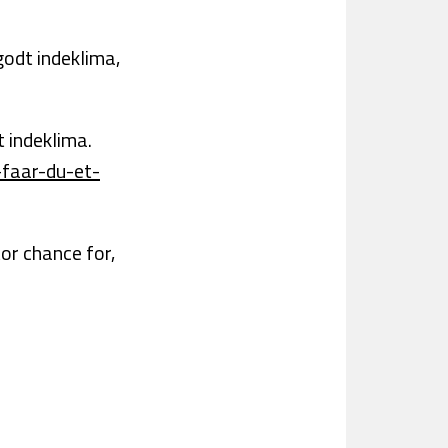
godt indeklima,
t indeklima.
-faar-du-et-
tor chance for,