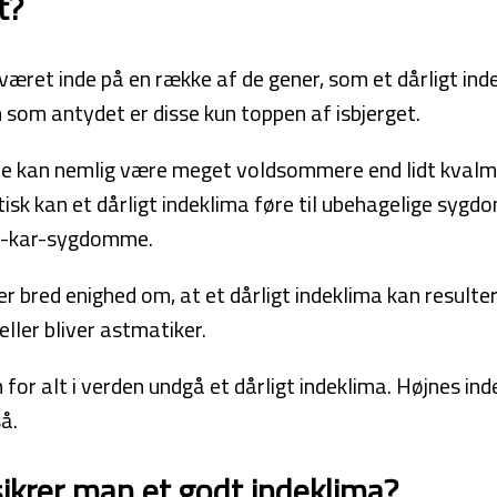
t?
 været inde på en række af de gener, som et dårligt ind
n som antydet er disse kun toppen af isbjerget.
e kan nemlig være meget voldsommere end lidt kvalm
tisk kan et dårligt indeklima føre til ubehagelige sy
te-kar-sygdomme.
r bred enighed om, at et dårligt indeklima kan resulter
 eller bliver astmatiker.
for alt i verden undgå et dårligt indeklima. Højnes in
så.
ikrer man et godt indeklima?