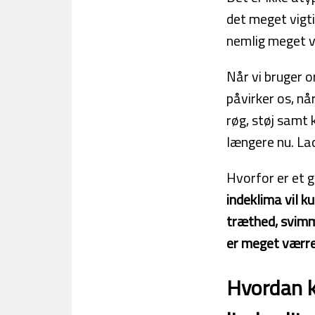
det meget vigti
nemlig meget vi
Når vi bruger or
påvirker os, nå
røg, støj samt 
længere nu. La
Hvorfor er et g
indeklima vil k
træthed, svimm
er meget værre 
Hvordan k