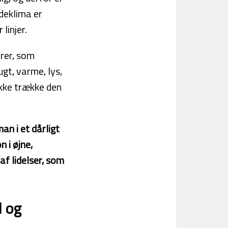
ndeklima er
linjer.
orer, som
ugt, varme, lys,
ikke trække den
an i et dårligt
 i øjne,
f lidelser, som
d og