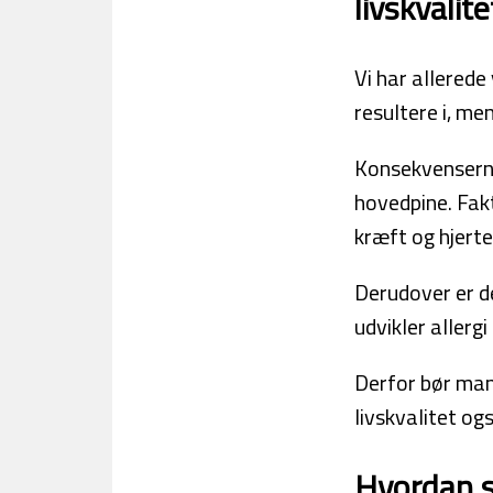
livskvalite
Vi har allerede
resultere i, me
Konsekvensern
hovedpine. Fak
kræft og hjer
Derudover er de
udvikler allergi
Derfor bør man 
livskvalitet og
Hvordan s