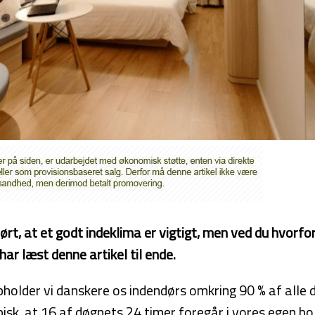
rt, at et godt indeklima er vigtigt, men ved du hvorfor
har læst denne artikel til ende.
holder vi danskere os indendørs omkring 90 % af alle 
pisk, at 16 af døgnets 24 timer foregår i vores egen bol