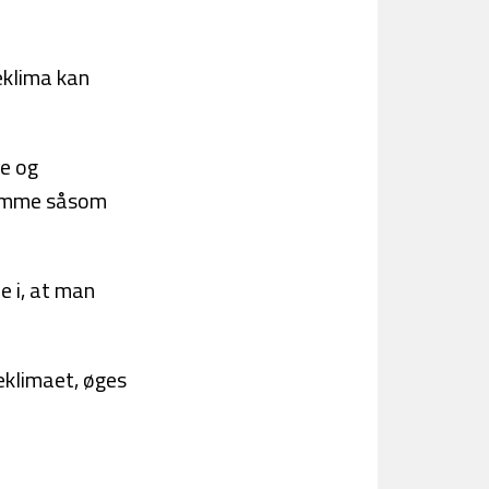
eklima kan
e og
gdomme såsom
e i, at man
deklimaet, øges