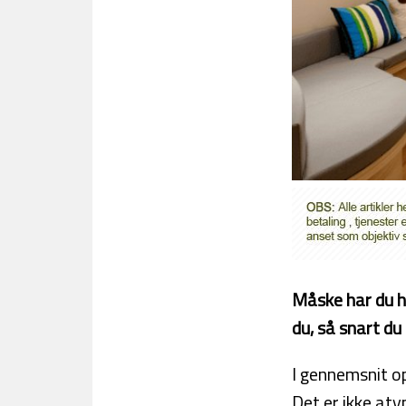
Måske har du hø
du, så snart du 
I gennemsnit op
Det er ikke aty