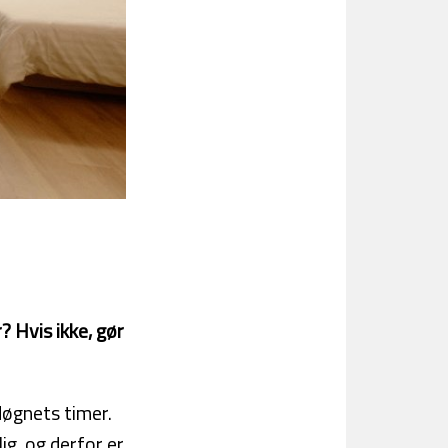
? Hvis ikke, gør
døgnets timer.
ig, og derfor er