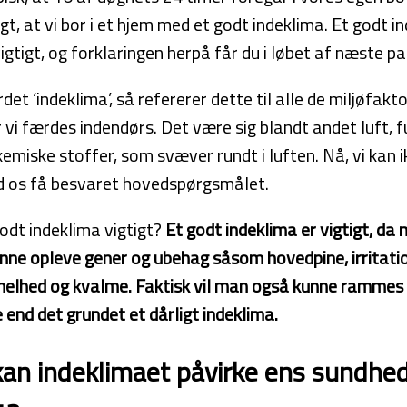
gt, at vi bor i et hjem med et godt indeklima. Et godt i
gtigt, og forklaringen herpå får du i løbet af næste par 
det ‘indeklima’, så refererer dette til alle de miljøfakt
r vi færdes indendørs. Det være sig blandt andet luft, f
kemiske stoffer, som svæver rundt i luften. Nå, vi kan 
d os få besvaret hovedspørgsmålet.
odt indeklima vigtigt?
Et godt indeklima er vigtigt, da m
unne opleve gener og ubehag såsom hovedpine, irritation
elhed og kvalme. Faktisk vil man også kunne rammes a
end det grundet et dårligt indeklima.
an indeklimaet påvirke ens sundhe