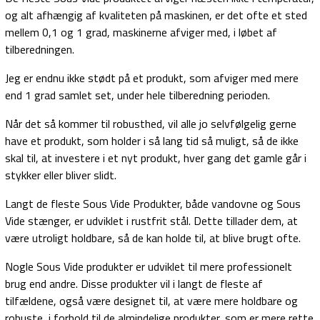
og alt afhængig af kvaliteten på maskinen, er det ofte et sted
mellem 0,1 og 1 grad, maskinerne afviger med, i løbet af
tilberedningen.
Jeg er endnu ikke stødt på et produkt, som afviger med mere
end 1 grad samlet set, under hele tilberedning perioden.
Når det så kommer til robusthed, vil alle jo selvfølgelig gerne
have et produkt, som holder i så lang tid så muligt, så de ikke
skal til, at investere i et nyt produkt, hver gang det gamle går i
stykker eller bliver slidt.
Langt de fleste Sous Vide Produkter, både vandovne og Sous
Vide stænger, er udviklet i rustfrit stål. Dette tillader dem, at
være utroligt holdbare, så de kan holde til, at blive brugt ofte.
Nogle Sous Vide produkter er udviklet til mere professionelt
brug end andre. Disse produkter vil i langt de fleste af
tilfældene, også være designet til, at være mere holdbare og
robuste, i forhold til de almindelige produkter, som er mere rette