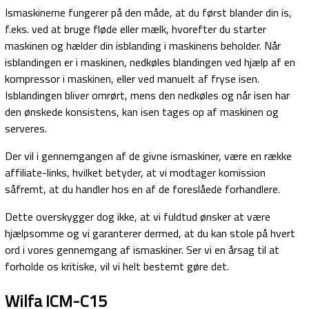
Ismaskinerne fungerer på den måde, at du først blander din is,
f.eks. ved at bruge fløde eller mælk, hvorefter du starter
maskinen og hælder din isblanding i maskinens beholder. Når
isblandingen er i maskinen, nedkøles blandingen ved hjælp af en
kompressor i maskinen, eller ved manuelt af fryse isen.
Isblandingen bliver omrørt, mens den nedkøles og når isen har
den ønskede konsistens, kan isen tages op af maskinen og
serveres.
Der vil i gennemgangen af de givne ismaskiner, være en række
affiliate-links, hvilket betyder, at vi modtager komission
såfremt, at du handler hos en af de foreslåede forhandlere.
Dette overskygger dog ikke, at vi fuldtud ønsker at være
hjælpsomme og vi garanterer dermed, at du kan stole på hvert
ord i vores gennemgang af ismaskiner. Ser vi en årsag til at
forholde os kritiske, vil vi helt bestemt gøre det.
Wilfa ICM-C15